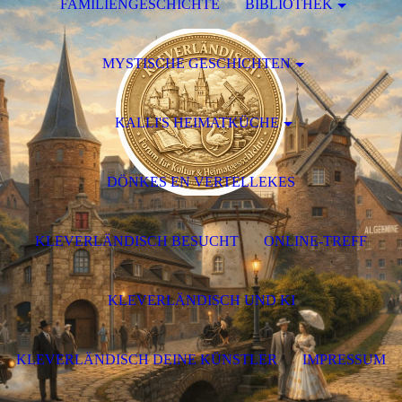
FAMILIENGESCHICHTE
BIBLIOTHEK
MYSTISCHE GESCHICHTEN
KALLI'S HEIMATKÜCHE
DÖNKES EN VERTELLEKES
KLEVERLÄNDISCH BESUCHT
ONLINE-TREFF
KLEVERLÄNDISCH UND KI
KLEVERLÄNDISCH DEINE KÜNSTLER
IMPRESSUM