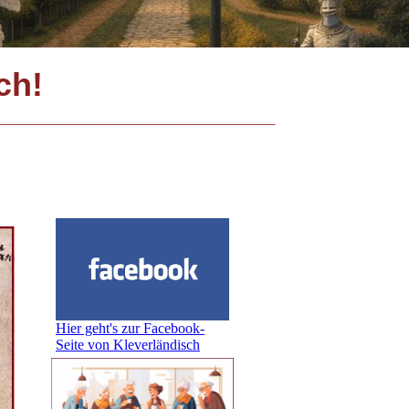
sch!
_________________________
Hier geht's zur Facebook-
Seite von Kleverländisch