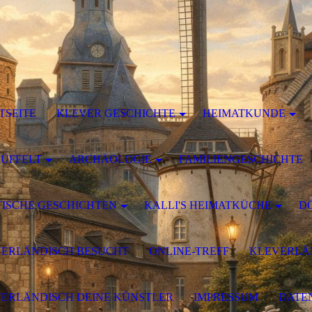
TSEITE
KLEVER GESCHICHTE
HEIMATKUNDE
DÜFFELT
ARCHÄOLOGIE
FAMILIENGESCHICHTE
ISCHE GESCHICHTEN
KALLI'S HEIMATKÜCHE
D
ERLÄNDISCH BESUCHT
ONLINE-TREFF
KLEVERLÄN
ERLÄNDISCH DEINE KÜNSTLER
IMPRESSUM
DATE