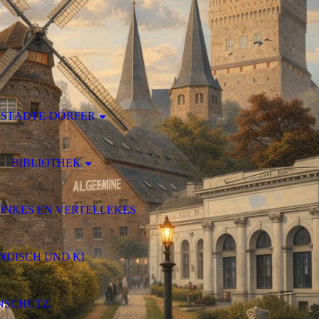
STÄDTE-DÖRFER
BIBLIOTHEK
ÖNKES EN VERTELLEKES
DISCH UND KI
NSCHUTZ