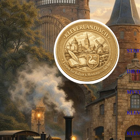
STAR
DIE 
MYST
KLEV
KLEV