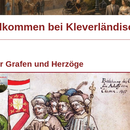
lkommen bei Kleverländi
______________________________________
n und Herzöge